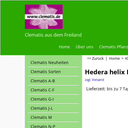
Clematis aus dem Freiland
Home
Über uns
Clematis Pflan
<< Zurück
|
Home
>
K
Clematis Neuheiten
Hedera helix 
Clematis Sorten
zzgl. Versand
Clematis A-B
Lieferzeit:
bis zu 7 T
Clematis C-F
Clematis G-I
Clematis J-L
Clematis M
Clematis N-P