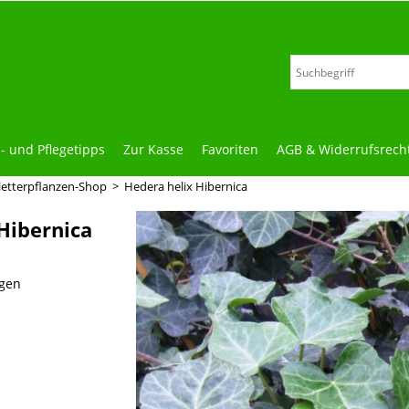
z- und Pflegetipps
Zur Kasse
Favoriten
AGB & Widerrufsrech
letterpflanzen-Shop
>
Hedera helix Hibernica
Hibernica
agen