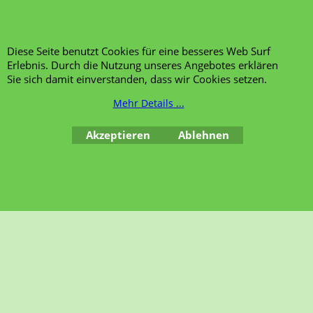
Pflanzenstärkungsmittel
Siapton
Root Pouch - Die
Diese Seite benutzt Cookies für eine besseres Web Surf
Pflanzentasche
Erlebnis. Durch die Nutzung unseres Angebotes erklären
Sie sich damit einverstanden, dass wir Cookies setzen.
Mehr Details ...
WebShop erstellt mit ShopFactory Shop Software.
Akzeptieren
Ablehnen