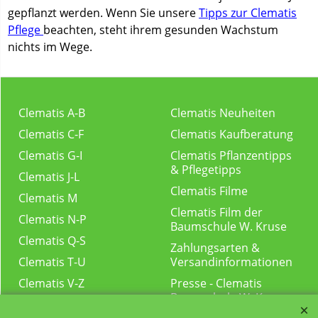
gepflanzt werden. Wenn Sie unsere
Tipps zur Clematis
Pflege
beachten, steht ihrem gesunden Wachstum
nichts im Wege.
Clematis A-B
Clematis Neuheiten
Clematis C-F
Clematis Kaufberatung
Clematis G-I
Clematis Pflanzentipps
& Pflegetipps
Clematis J-L
Clematis Filme
Clematis M
Clematis Film der
Clematis N-P
Baumschule W. Kruse
Clematis Q-S
Zahlungsarten &
Clematis T-U
Versandinformationen
Clematis V-Z
Presse - Clematis
Baumschule W. Kruse
Kletterpflanzen-Shop